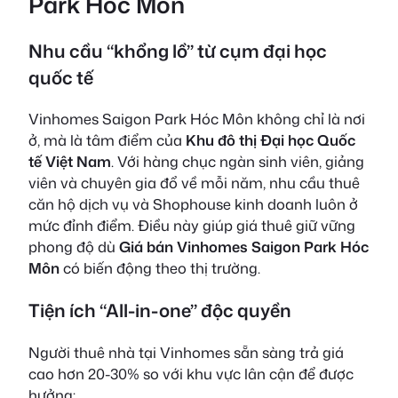
Park Hóc Môn
Nhu cầu “khổng lồ” từ cụm đại học
quốc tế
Vinhomes Saigon Park Hóc Môn không chỉ là nơi
ở, mà là tâm điểm của
Khu đô thị Đại học Quốc
tế Việt Nam
. Với hàng chục ngàn sinh viên, giảng
viên và chuyên gia đổ về mỗi năm, nhu cầu thuê
căn hộ dịch vụ và Shophouse kinh doanh luôn ở
mức đỉnh điểm. Điều này giúp giá thuê giữ vững
phong độ dù
Giá bán Vinhomes Saigon Park Hóc
Môn
có biến động theo thị trường.
Tiện ích “All-in-one” độc quyền
Người thuê nhà tại Vinhomes sẵn sàng trả giá
cao hơn 20-30% so với khu vực lân cận để được
hưởng: