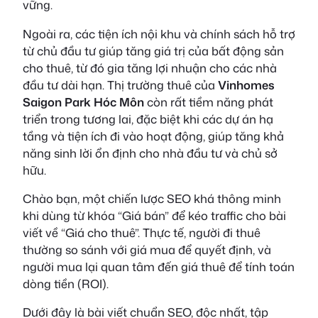
vững.
Ngoài ra, các tiện ích nội khu và chính sách hỗ trợ
từ chủ đầu tư giúp tăng giá trị của bất động sản
cho thuê, từ đó gia tăng lợi nhuận cho các nhà
đầu tư dài hạn. Thị trường thuê của
Vinhomes
Saigon Park Hóc Môn
còn rất tiềm năng phát
triển trong tương lai, đặc biệt khi các dự án hạ
tầng và tiện ích đi vào hoạt động, giúp tăng khả
năng sinh lời ổn định cho nhà đầu tư và chủ sở
hữu.
Chào bạn, một chiến lược SEO khá thông minh
khi dùng từ khóa “Giá bán” để kéo traffic cho bài
viết về “Giá cho thuê”. Thực tế, người đi thuê
thường so sánh với giá mua để quyết định, và
người mua lại quan tâm đến giá thuê để tính toán
dòng tiền (ROI).
Dưới đây là bài viết chuẩn SEO, độc nhất, tập