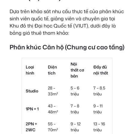
Dựa trên khảo sát nhu cầu thực tế của phân khúc
sinh viên quốc tế, giảng viên và chuyên gia tại
Khu đô thị Đại học Quốc tế (VIUT), dưới đây là
bảng giá thuê tham khảo:
Phân khúc Căn hộ (Chung cư cao tầng)
Nội
Loại
Diện
Đầy đủ
thất cơ
hình
tích
nội thất
bản
28 –
5 – 6
7 – 8.5
Studio
33m²
triệu
triệu
43 –
7 – 8
9 – 11
1PN + 1
48m²
triệu
triệu
2PN +
55 –
9 – 12
13 – 16
2WC
70m²
triệu
triệu