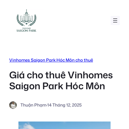
Chuyển
đến
phần
nội
dung
Vinhomes Saigon Park Hóc Môn cho thuê
Giá cho thuê Vinhomes
Saigon Park Hóc Môn
Thuận Phạm
·
14 Tháng 12, 2025