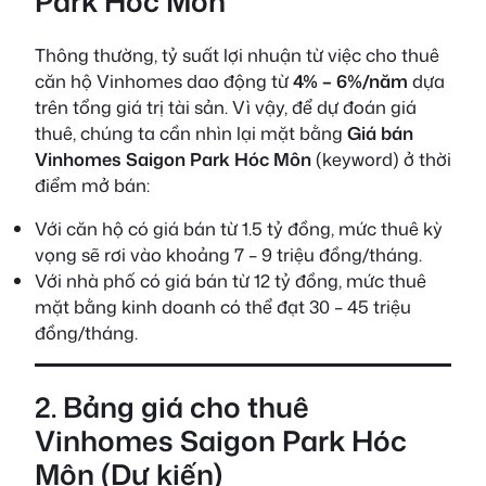
Park Hóc Môn
Thông thường, tỷ suất lợi nhuận từ việc cho thuê
căn hộ Vinhomes dao động từ
4% – 6%/năm
dựa
trên tổng giá trị tài sản. Vì vậy, để dự đoán giá
thuê, chúng ta cần nhìn lại mặt bằng
Giá bán
Vinhomes Saigon Park Hóc Môn
(keyword) ở thời
điểm mở bán:
Với căn hộ có giá bán từ 1.5 tỷ đồng, mức thuê kỳ
vọng sẽ rơi vào khoảng 7 – 9 triệu đồng/tháng.
Với nhà phố có giá bán từ 12 tỷ đồng, mức thuê
mặt bằng kinh doanh có thể đạt 30 – 45 triệu
đồng/tháng.
2. Bảng giá cho thuê
Vinhomes Saigon Park Hóc
Môn (Dự kiến)