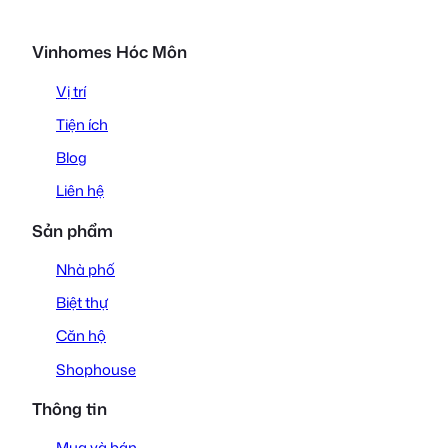
Vinhomes Hóc Môn
Vị trí
Tiện ích
Blog
Liên hệ
Sản phẩm
Nhà phố
Biệt thự
Căn hộ
Shophouse
Thông tin
Mua và bán