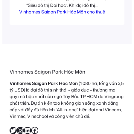
“Siêu đô thị Đại học”. Khi đại đô thị
Vinhomes Saigon Park Hóc Môn cho thuê
Vinhomes Saigon Park Hóc Môn chính
thức bàn giao và đi vào hoạt động, thị
trường bất động sản Tây Bắc TP.HCM
sẽ bước vào một kỷ nguyên mới. Việc
nắm…
Vinhomes Saigon Park Hóc Môn
Vinhomes Saigon Park Hóc Môn
(1.080 ha, tổng vốn 3,5
tỷ USD) là đại đô thị sinh thái – giáo dục – thương mại
quy mô bậc nhất cửa ngõ Tây Bắc TP.HCM do Vingroup
phát triển. Dự án kiến tạo không gian sống xanh đẳng
cấp với đầy đủ tiện ích “All-in-one” hiện đại như Vincom,
Vinmec, Vinschool và công viên chủ đề.
Twitter
Instagram
LinkedIn
Facebook