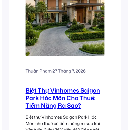
Thuận Phạm
·
27 Tháng 7, 2026
Biệt Thự Vinhomes Saigon
Park Hóc Môn Cho Thuê:
Tiềm Năng Ra Sao?
Biệt thự Vinhomes Saigon Park Hóc
Môn cho thuê có tiềm năng ra sao khi
Vành đai 3 đạt 76% tiến độ? Cập nhật