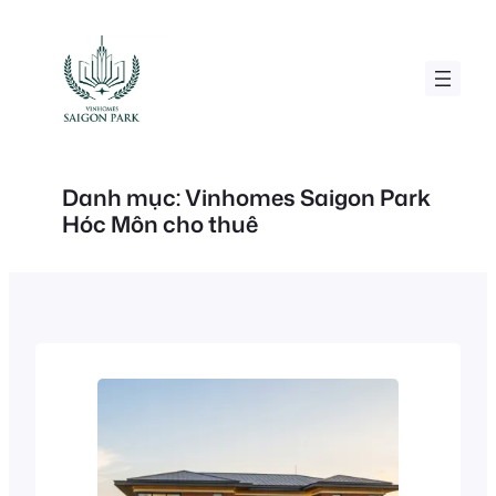
Chuyển
đến
phần
nội
dung
Danh mục:
Vinhomes Saigon Park
Hóc Môn cho thuê