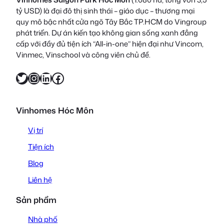
tỷ USD) là đại đô thị sinh thái – giáo dục – thương mại
quy mô bậc nhất cửa ngõ Tây Bắc TP.HCM do Vingroup
phát triển. Dự án kiến tạo không gian sống xanh đẳng
cấp với đầy đủ tiện ích “All-in-one” hiện đại như Vincom,
Vinmec, Vinschool và công viên chủ đề.
Twitter
Instagram
LinkedIn
Facebook
Vinhomes Hóc Môn
Vị trí
Tiện ích
Blog
Liên hệ
Sản phẩm
Nhà phố