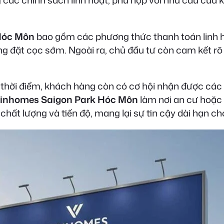
 các chính sách linh hoạt, phù hợp với nhu cầu của 
Hóc Môn
bao gồm các phương thức thanh toán linh h
 đặt cọc sớm. Ngoài ra, chủ đầu tư còn cam kết rõ r
g thời điểm, khách hàng còn có cơ hội nhận được các
inhomes Saigon Park Hóc Môn
làm nơi an cư hoặc đ
chất lượng và tiến độ, mang lại sự tin cậy dài hạn c