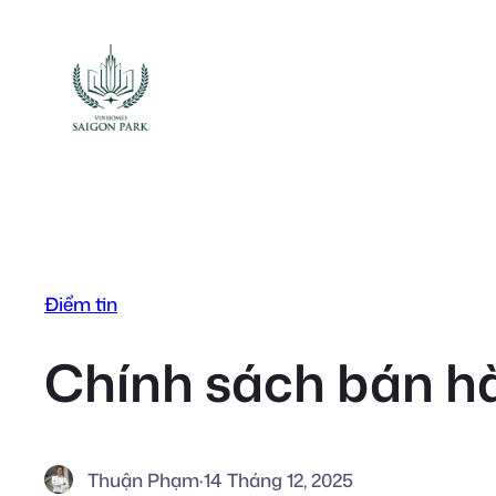
Chuyển
đến
phần
nội
dung
Điểm tin
Chính sách bán h
Thuận Phạm
·
14 Tháng 12, 2025