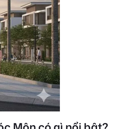
c Môn có gì nổi bật?