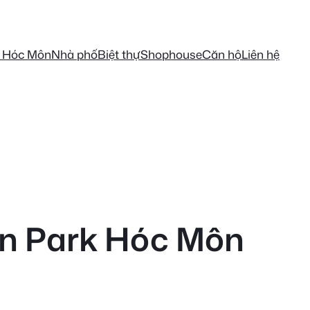
k Hóc Môn
Nhà phố
Biệt thự
Shophouse
Căn hộ
Liên hệ
on Park Hóc Môn