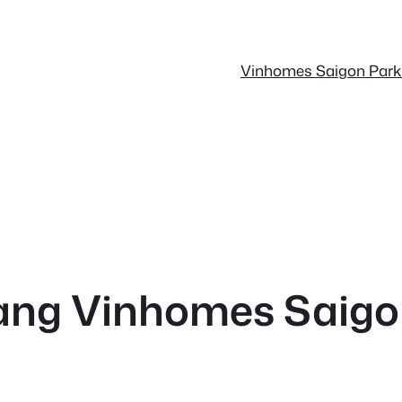
Vinhomes Saigon Par
àng Vinhomes Saig